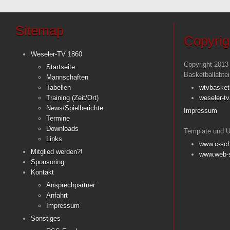
Sitemap
Copyrig
Weseler-TV 1860
Copyright 2013
Startseite
Basketballabte
Mannschaften
Tabellen
wtvbasket
Training (Zeit/Ort)
weseler-tv
News/Spielberichte
Impressum
Termine
Downloads
Template und U
Links
www.c-sch
Mitglied werden?!
www.web-s
Sponsoring
Kontakt
Ansprechpartner
Anfahrt
Impressum
Sonstiges