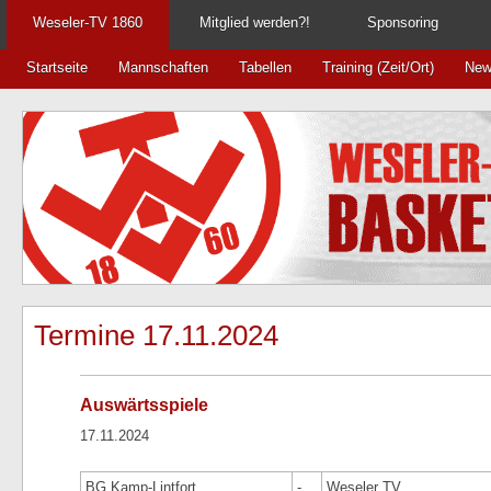
Weseler-TV 1860
Mitglied werden?!
Sponsoring
Startseite
Mannschaften
Tabellen
Training (Zeit/Ort)
New
Termine 17.11.2024
Auswärtsspiele
17.11.2024
BG Kamp-Lintfort
-
Weseler TV