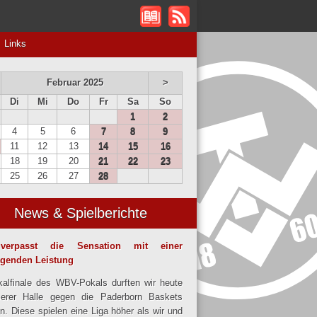
Links
Februar 2025
>
Di
Mi
Do
Fr
Sa
So
1
2
4
5
6
7
8
9
11
12
13
14
15
16
18
19
20
21
22
23
25
26
27
28
News & Spielberichte
verpasst die Sensation mit einer
agenden Leistung
alfinale des WBV-Pokals durften wir heute
serer Halle gegen die Paderborn Baskets
en. Diese spielen eine Liga höher als wir und