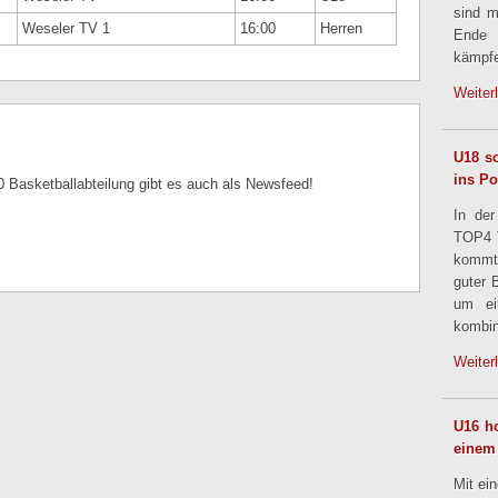
sind m
Weseler TV 1
16:00
Herren
Ende
kämpfe
Weiter
U18 sc
ins Po
 Basketballabteilung gibt es auch als Newsfeed!
In der
TOP4 T
kommt
guter 
um ei
kombin
Weiter
U16 ho
einem
Mit ei