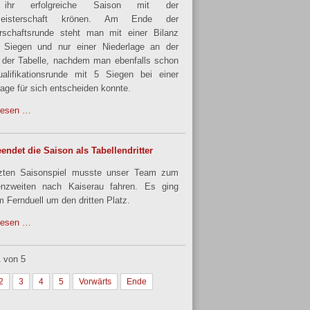
ihr erfolgreiche Saison mit der
meisterschaft krönen. Am Ende der
rschaftsrunde steht man mit einer Bilanz
 Siegen und nur einer Niederlage an der
 der Tabelle, nachdem man ebenfalls schon
alifikationsrunde mit 5 Siegen bei einer
lage für sich entscheiden konnte.
lesen …
endet die Saison als Tabellendritter
tzten Saisonspiel musste unser Team zum
enzweiten nach Kaiserau fahren. Es ging
m Fernduell um den dritten Platz.
lesen …
1 von 5
2
3
4
5
Vorwärts
Ende