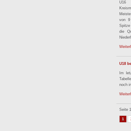
U16 
Kreis
Meiste
von 9
Spitze
die Qu
Nieder
Weiter
U18 be
Im le
Tabell
noch i
Weiter
Seite 
1