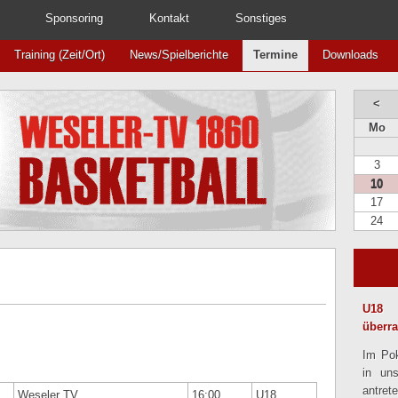
Sponsoring
Kontakt
Sonstiges
Training (Zeit/Ort)
News/Spielberichte
Termine
Downloads
<
Mo
3
10
17
24
U18 
überr
Im Pok
in un
antret
Weseler TV
16:00
U18