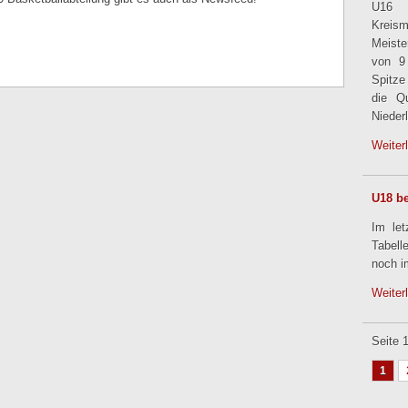
U16 
Kreis
Meiste
von 9
Spitze
die Qu
Nieder
Weiter
U18 be
Im le
Tabell
noch i
Weiter
Seite 
1