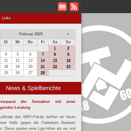
Links
Februar 2025
>
Di
Mi
Do
Fr
Sa
So
1
2
4
5
6
7
8
9
11
12
13
14
15
16
18
19
20
21
22
23
25
26
27
28
News & Spielberichte
verpasst die Sensation mit einer
agenden Leistung
alfinale des WBV-Pokals durften wir heute
serer Halle gegen die Paderborn Baskets
en. Diese spielen eine Liga höher als wir und