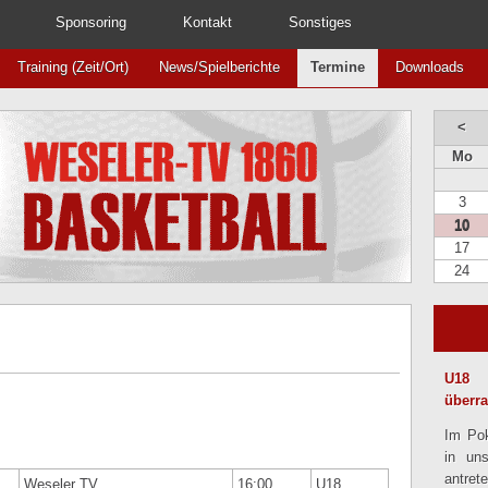
Sponsoring
Kontakt
Sonstiges
Training (Zeit/Ort)
News/Spielberichte
Termine
Downloads
<
Mo
3
10
17
24
U18 
überr
Im Pok
in un
antret
Weseler TV
16:00
U18