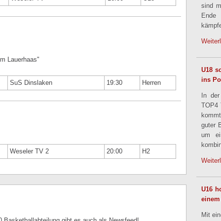
sind m
Ende
kämpfe
Weiter
Am Lauerhaas"
U18 sc
ins Po
SuS Dinslaken
19:30
Herren
In der
TOP4 T
kommt
guter 
um ei
kombin
Weseler TV 2
20:00
H2
Weiter
U16 ho
einem
Mit ei
 Basketballabteilung gibt es auch als Newsfeed!