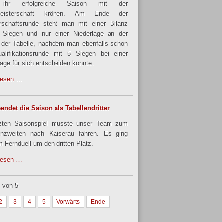
ihr erfolgreiche Saison mit der
meisterschaft krönen. Am Ende der
rschaftsrunde steht man mit einer Bilanz
 Siegen und nur einer Niederlage an der
 der Tabelle, nachdem man ebenfalls schon
alifikationsrunde mit 5 Siegen bei einer
lage für sich entscheiden konnte.
lesen …
endet die Saison als Tabellendritter
tzten Saisonspiel musste unser Team zum
enzweiten nach Kaiserau fahren. Es ging
m Fernduell um den dritten Platz.
lesen …
1 von 5
2
3
4
5
Vorwärts
Ende