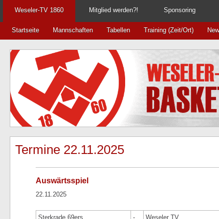
Weseler-TV 1860
Mitglied werden?!
Sponsoring
Startseite
Mannschaften
Tabellen
Training (Zeit/Ort)
New
Termine 22.11.2025
Auswärtsspiel
22.11.2025
Sterkrade 69ers
-
Weseler TV