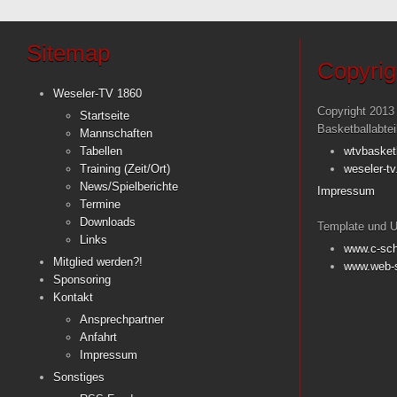
Sitemap
Copyrig
Weseler-TV 1860
Copyright 2013
Startseite
Basketballabte
Mannschaften
Tabellen
wtvbasket
Training (Zeit/Ort)
weseler-tv
News/Spielberichte
Impressum
Termine
Downloads
Template und U
Links
www.c-sch
Mitglied werden?!
www.web-s
Sponsoring
Kontakt
Ansprechpartner
Anfahrt
Impressum
Sonstiges