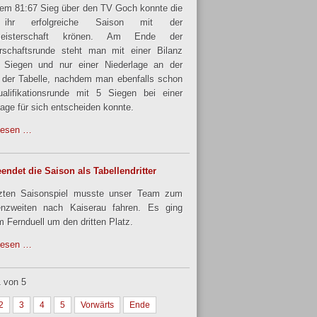
nem 81:67 Sieg über den TV Goch konnte die
ihr erfolgreiche Saison mit der
meisterschaft krönen. Am Ende der
rschaftsrunde steht man mit einer Bilanz
 Siegen und nur einer Niederlage an der
 der Tabelle, nachdem man ebenfalls schon
alifikationsrunde mit 5 Siegen bei einer
lage für sich entscheiden konnte.
lesen …
endet die Saison als Tabellendritter
tzten Saisonspiel musste unser Team zum
enzweiten nach Kaiserau fahren. Es ging
m Fernduell um den dritten Platz.
lesen …
1 von 5
2
3
4
5
Vorwärts
Ende