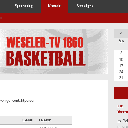
Sponsoring
Kontakt
Sonstiges
um
<
Mo
3
10
17
24
31
weilige Kontaktperson:
U18 
überr
E-Mail
Telefon
Im Pok
in un