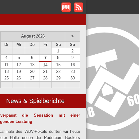
August 2026
>
Di
Mi
Do
Fr
Sa
So
1
2
4
5
6
7
8
9
11
12
13
15
16
14
18
19
20
21
22
23
25
26
27
28
29
30
News & Spielberichte
verpasst die Sensation mit einer
agenden Leistung
alfinale des WBV-Pokals durften wir heute
serer Halle gegen die Paderborn Baskets