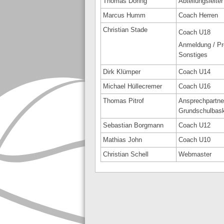
Thomas Döring
Abteilungsleiter
Marcus Humm
Coach Herren
Christian Stade
Coach U18
Anmeldung / Pr
Sonstiges
Dirk Klümper
Coach U14
Michael Hüllecremer
Coach U16
Thomas Pitrof
Ansprechpar
Grundschulbask
Sebastian Borgmann
Coach U12
Mathias John
Coach U10
Christian Schell
Webmaster