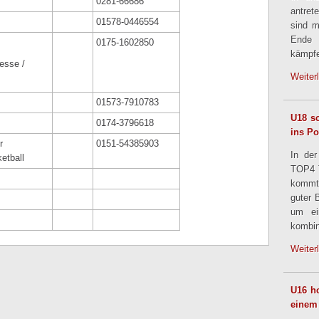
0281-66686
antret
01578-0446554
sind m
Ende
0175-1602850
kämpfe
esse /
Weiter
01573-7910783
U18 sc
0174-3796618
ins Po
tner
0151-54385903
In der
etball
TOP4 T
kommt
guter 
um ei
kombin
Weiter
U16 ho
einem