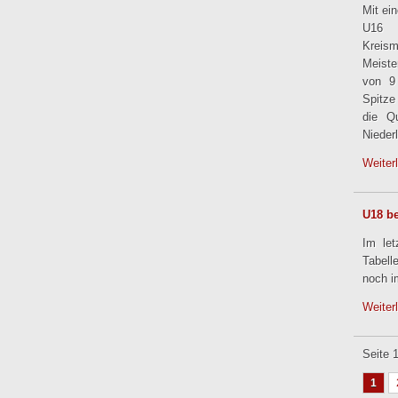
Mit ei
U16 
Kreis
Meiste
von 9
Spitze
die Qu
Nieder
Weiter
U18 be
Im le
Tabell
noch i
Weiter
Seite 
1