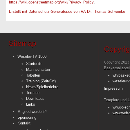
https://wiki.openstreetmap.org/wiki/Privacy_Policy
.
Erstellt mit Datenschutz-Generator.de von RA Dr. Thomas Schwenke
Sitemap
Copyrig
Weseler-TV 1860
Copyright 2013
Startseite
Basketballabte
Mannschaften
Tabellen
wtvbasket
Training (Zeit/Ort)
weseler-tv
News/Spielberichte
Impressum
Termine
Downloads
Template und U
Links
www.c-sch
Mitglied werden?!
www.web-s
Sponsoring
Kontakt