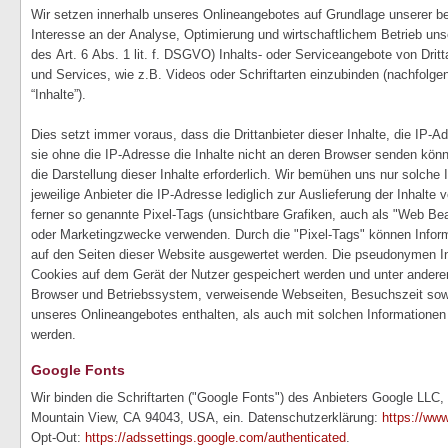
Wir setzen innerhalb unseres Onlineangebotes auf Grundlage unserer ber
Interesse an der Analyse, Optimierung und wirtschaftlichem Betrieb un
des Art. 6 Abs. 1 lit. f. DSGVO) Inhalts- oder Serviceangebote von Dritt
und Services, wie z.B. Videos oder Schriftarten einzubinden (nachfolgen
“Inhalte”).
Dies setzt immer voraus, dass die Drittanbieter dieser Inhalte, die IP
sie ohne die IP-Adresse die Inhalte nicht an deren Browser senden könn
die Darstellung dieser Inhalte erforderlich. Wir bemühen uns nur solche
jeweilige Anbieter die IP-Adresse lediglich zur Auslieferung der Inhalte
ferner so genannte Pixel-Tags (unsichtbare Grafiken, auch als "Web Bea
oder Marketingzwecke verwenden. Durch die "Pixel-Tags" können Infor
auf den Seiten dieser Website ausgewertet werden. Die pseudonymen In
Cookies auf dem Gerät der Nutzer gespeichert werden und unter ander
Browser und Betriebssystem, verweisende Webseiten, Besuchszeit sow
unseres Onlineangebotes enthalten, als auch mit solchen Informatione
werden.
Google Fonts
Wir binden die Schriftarten ("Google Fonts") des Anbieters Google LLC
Mountain View, CA 94043, USA, ein. Datenschutzerklärung:
https://www
Opt-Out:
https://adssettings.google.com/authenticated
.