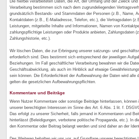
Die hierbei verarbeiteten Daten, die Art, der Umfang und der Zweck und di
Verarbeitung bestimmen sich nach dem zugrundeliegenden Vertragsverh
grundsätzlich Bestands- und Stammdaten der Personen (z.B., Name, Adr
Kontaktdaten (z.B., E-Mailadresse, Telefon, etc.), die Vertragsdaten (
Leistungen, mitgeteilte Inhalte und Informationen, Namen von Kontaktpe
zahlungspflichtige Leistungen oder Produkte anbieten, Zahlungsdaten (
Zahlungshistorie, etc.).
Wir löschen Daten, die zur Erbringung unserer satzungs- und geschäf
erforderlich sind. Dies bestimmt sich entsprechend der jeweiligen Aufga
Beziehungen. Im Fall geschäftlicher Verarbeitung bewahren wir die Daten
Geschäftsabwicklung, als auch im Hinblick auf etwaige Gewährleistungs-
sein können. Die Erforderlichkeit der Aufbewahrung der Daten wird alle d
gelten die gesetzlichen Aufbewahrungspflichten.
Kommentare und Beiträge
Wenn Nutzer Kommentare oder sonstige Beiträge hinterlassen, können 
unserer berechtigten Interessen im Sinne des Art. 6 Abs. 1 lit. f. DSGV
Das erfolgt zu unserer Sicherheit, falls jemand in Kommentaren und Beit
hinterlässt (Beleidigungen, verbotene politische Propaganda, etc.). In di
den Kommentar oder Beitrag belangt werden und sind daher an der Identi
Des Weiteren behalten wir uns vor, auf Grundlage unserer berechtigten In