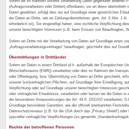
Sofern wir im Rahmen unserer Verarbeitung Daten gegenüber anderen 
(Auftragsverarbeitern oder Dritten) offenbaren, sie an diese übermitteln o
Daten gewähren, erfolgt dies nur auf Grundlage einer gesetzlichen Erlau
der Daten an Dritte, wie an Zahlungsdienstleister, gem. Art. 6 Abs. 1 li
erforderlich ist), Sie eingewilligt haben, eine rechtliche Verpflichtung di
unserer berechtigten Interessen (z.B. beim Einsatz von Beauftragten, W
Sofern wir Dritte mit der Verarbeitung von Daten auf Grundlage eines so
„Auftragsverarbeitungsvertrages“ beauftragen, geschieht dies auf Grun
Übermittlungen in Drittländer
Sofern wir Daten in einem Drittland (d.h. außerhalb der Europäischen U
Wirtschaftsraums (EWR)) verarbeiten oder dies im Rahmen der Inanspr
oder Offenlegung, bzw. Übermittlung von Daten an Dritte geschieht, erfol
unserer (vor)vertraglichen Pflichten, auf Grundlage Ihrer Einwilligung, au
Verpflichtung oder auf Grundlage unserer berechtigten Interessen geschi
oder vertraglicher Erlaubnisse, verarbeiten oder lassen wir die Daten in 
der besonderen Voraussetzungen der Art. 44 ff. DSGVO verarbeiten. D.h.
Grundlage besonderer Garantien, wie der offiziell anerkannten Feststel
Datenschutzniveaus (z.B. für die USA durch das „Privacy Shield“) oder 
spezieller vertraglicher Verpflichtungen (so genannte „Standardvertragsk
Rechte der betroffenen Personen